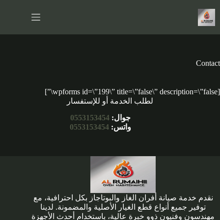
لتجاوز
لى
لمحتوى
Contact
[wpforms id=\”199\” title=\”false\” description=\”false\”]
لطلب الخدمة أو للإستفسار
جوال:
0553153454
واتس:
0553153454
نقدم خدمة صيانة أفران الغاز والبوتاجاز بكل احترافية، مع
توفير جميع أنواع قطع الغيار الأصلية والمضمونة. لدينا
مهندسون وفنيون ذوو خبرة عالية، باستخدام أحدث الأجهزة