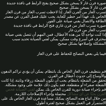
صورة فرن غاز لا يسخن بشكل صحيح يفتح الرابط في نافذة جديدة
.
فرن غاز لا يسخن بشكل صحيح
تسرب الغاز من الفرن الغاز. إذا لاحظت تسرب الغاز من فرن الغاز
الخاص بك، فهذا أمر خطير للغاية. يجب عليك فصل الفرن عن مصدر
الطاقة والاتصال بفني صيانة على الفور.
صورة تسرب الغاز من فرن غازي فتح الرابط في نافذة جديدة
.
تسرب الغاز من فرن غاز
إذا كنت تواجه أيًا من هذه الأعطال، فمن المهم أن تتصل بفني صيانة
محترف في أسرع وقت ممكن. يمكن لفني الصيانة تحديد سبب
المشكلة وإصلاحها بشكل صحيح.
فيما يلي بعض النصائح للحفاظ على فرن الغاز
قم بتنظيف فرن الغاز الخاص بك بانتظام. يمكن أن يؤدي تراكم الدهون
والأوساخ إلى حدوث أعطال في الفرن.
تحقق من الشعلة بانتظام. يجب أن تكون الشعلة زرقاء وثابتة. إذا كانت
الشعلة صفراء أو متقطعة، فقد يكون ذلك علامة على وجود مشكلة.
قم بإجراء صيانة دورية للفرن الخاص بك. يمكن
لفني الصيانة فحص
الفرن بحثًا عن أي مشاكل
محتملة وإجراء الإصلاحات اللازمة.
من خلال اتباع هذه النصائح، يمكنك مساعدة فرن الغاز الخاص بك على
الاستمرار في العمل بشكل صحيح لفترة أطول.