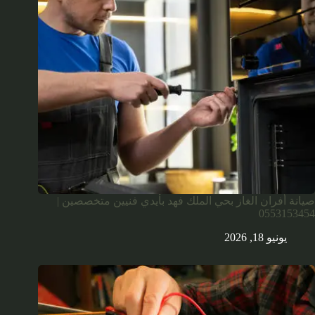
صيانة أفران الغاز بحي الملك فهد بأيدي فنيين متخصصين |
0553153454
يونيو 18, 2026